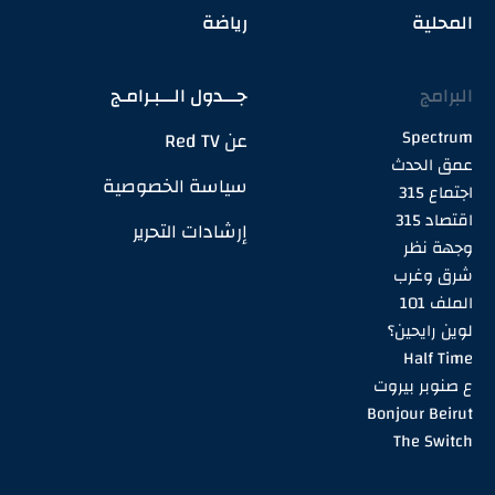
المحلية
رياضة
البرامج
جـــدول الـــبـرامـج
Spectrum
عن Red TV
عمق الحدث
سياسة الخصوصية
اجتماع 315
اقتصاد 315
إرشادات التحرير
وجهة نظر
شرق وغرب
الملف 101
لوين رايحين؟
Half Time
ع صنوبر بيروت
Bonjour Beirut
The Switch