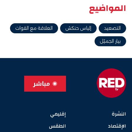
المواضيع
التصعيد
إلياس حنكش
العلاقة مع القوات
بيار الجميّل
مباشر
النشرة
إقليمي
الإقتصاد
الطقس