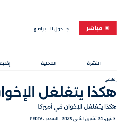
مباشر
جـــدول الـــبـرامـج
النشرة
المحلية
إقليم
إقليمي
هكذا يتغلغل الإخوان
هكذا يتغلغل الإخوان في أميركا
الاثنين، 24 تشرين الثاني 2025 | المصدر : REDTV