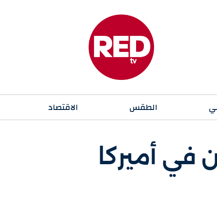
ي
الطقس
الاقتصاد
 في أميركا