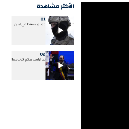
الأكثر مشاهدة
01
جونيور يسقط في لبنان
02
نمر ترامب يحكم كولومبيا!