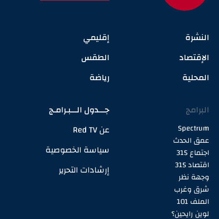
النشرة
إقليمي
الإقتصاد
الطقس
المحلية
رياضة
البرامج
جـــدول الـــبـرامـج
Spectrum
عن Red TV
عمق الحدث
سياسة الخصوصية
اجتماع 315
اقتصاد 315
إرشادات التحرير
وجهة نظر
شرق وغرب
الملف 101
لوين رايحين؟