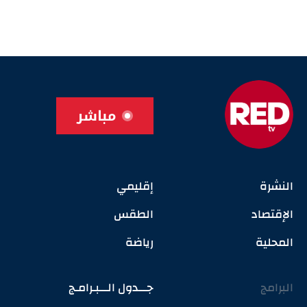
مباشر
النشرة
إقليمي
الإقتصاد
الطقس
المحلية
رياضة
البرامج
جـــدول الـــبـرامـج