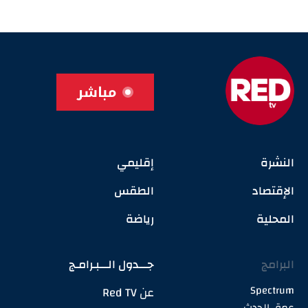
مباشر
النشرة
إقليمي
الإقتصاد
الطقس
المحلية
رياضة
البرامج
جـــدول الـــبـرامـج
Spectrum
عن Red TV
عمق الحدث