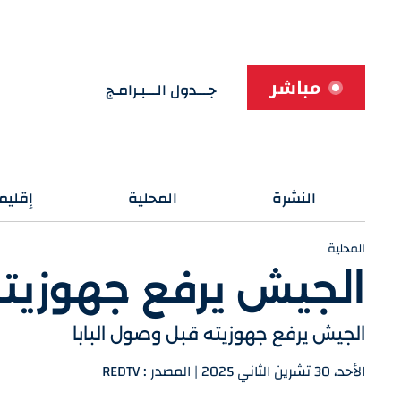
مباشر
جـــدول الـــبـرامـج
النشرة
المحلية
إقليم
المحلية
الجيش يرفع جهوزيته
الجيش يرفع جهوزيته قبل وصول البابا
الأحد، 30 تشرين الثاني 2025 | المصدر : REDTV