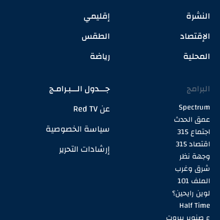
النشرة
إقليمي
الإقتصاد
الطقس
المحلية
رياضة
البرامج
جـــدول الـــبـرامـج
Spectrum
عن Red TV
عمق الحدث
سياسة الخصوصية
اجتماع 315
اقتصاد 315
إرشادات التحرير
وجهة نظر
شرق وغرب
الملف 101
لوين رايحين؟
Half Time
ع صنوبر بيروت