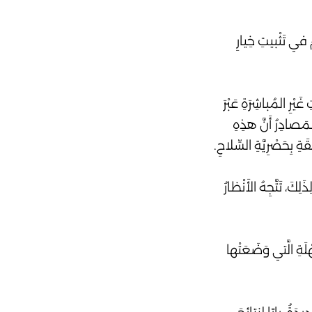
في تَثْبيتِ خِيارِ
يْرِ المُباشِرَةِ عَبْرَ
لمَصادِرُ أَنَّ هذِهِ
ةِ بِحَصْرِيَّةِ السِّلاحِ.
كَ، تَتَّجِهُ الأَنْظارُ
ْلَةِ الَّتي وَضَعَتْها