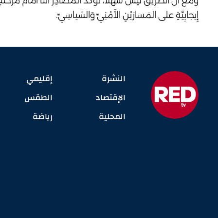
وَمَعَ أَنَّ الطَّريقَ لَيْسَ سَهْلًا، تُؤَكِّدُ المَصادِرُ أَنَّنا أَمامَ مَرْح
إِيجابِيَّةٍ على المَسارَيْنِ الأَمْنِيِّ وَالسِّياسِيِّ.
النشرة
إقليمي
الإقتصاد
الطقس
المحلية
رياضة