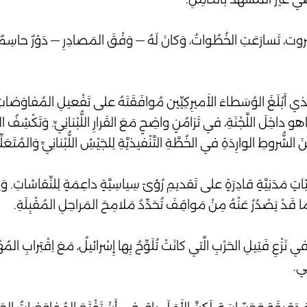
روت، تَسارَعَتِ الخُطُواتُ، وَكانَ لَهُ — وَفْقَ المَصادِرِ — دَوْرٌ حاسِمٌ 
ِ، الَّذي أَبْلَغَ الوُسَطاءَ الأَميرِكِيِّين مُوافَقَتَهُ على تَفْعيلِ المُفاوَضاتِ غَ
و داخِلَ اللَّجْنَةِ، في تَزامُنٍ واضِحٍ مَعَ القَرارِ اللُّبْنانِيِّ. وَتَكْشِفُ ا
ُّروطِ الوارِدَةِ في الخُطَّةِ التَّنْفيذيَّةِ لِلجَيْشِ اللُّبْنانِيِّ وَالمُتَعَلِّقَ
ّاتٍ مَدَنِيَّةٍ قادِرَةٍ على تَقديمِ رُؤىً سِياسِيَّةٍ داعِمَةٍ لِلنِّقاشاتِ. وَلِذَلِ
ِما قَدْ يَصْدُرُ عَنْهُ مِنْ مَواقِفَ تُحَدِّدُ مَلامِحَ المَراحِلِ المُقْبِلَةِ.
نَزْعِ فَتِيلِ الحَرْبِ الَّتي كانَتْ تُلَوِّحُ بِها إِسْرائيلُ، مَعَ اِقْتِرابِ المُه
ِي.