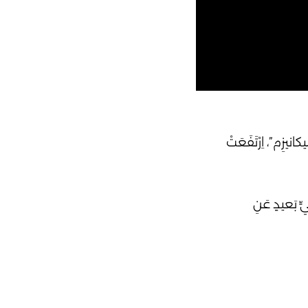
كانيزِم”، اِرْتَفَعَتْ
يٍّ بَعيدٍ عَنِ