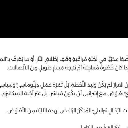
َدَنِيًّا في لَجْنَةِ مُراقَبَةِ وَقْفِ إِطْلاقِ النّارِ، أَوْ ما يُعْرَفُ بـ”المِي
ا إِذا كانَ خُطْوَةً مُفاجِئَةً أَمْ نَتيجَةَ مَسارٍ طَويلٍ مِنَ الاتِّصالاتِ.
قَرارَ لَمْ يَكُنْ وَلِيدَ اللَّحْظَةِ، بَلْ ثَمَرَةَ عَمَلٍ دِبْلُوماسِيٍّ وَسِياسِ
أَيَّ تَفاوُضٍ مَعَ إِسْرائيل لَنْ يَكُونَ مُباشِرًا، بَلْ عَبْرَ لَجْنَةِ المِيكانيزِم.
ِ الرَّدَّ الإِسْرائيلِيَّ المُتَكَرِّرَ الرّافِضَ لِهذِهِ الآلِيَّةِ مِنَ التَّفاوُضِ.
ِي غَيَّرَ المَشْهَدَ بالكامِلِ.