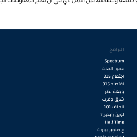
َلَةٍ دَقيقَةٍ وَحَسّاسَةٍ، لَكِنَّ الأَمَلَ باقٍ في أَنْ تَفْتَحَ المُفاوَضاتُ الجَديد
البرامج
Spectrum
عمق الحدث
اجتماع 315
اقتصاد 315
وجهة نظر
شرق وغرب
الملف 101
لوين رايحين؟
Half Time
ع صنوبر بيروت