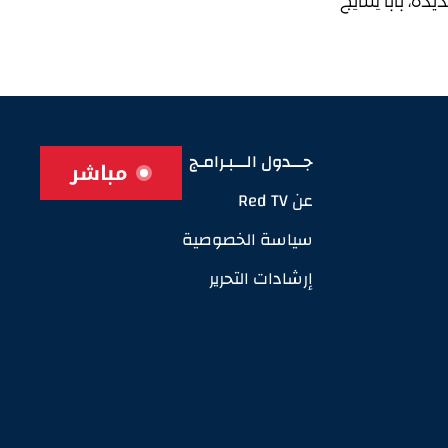
َةُ، بابًا لِنتائِجَ
جـــدول الـــبـرامـج
مباشر
عن Red TV
سياسة الخصوصية
إرشادات التحرير