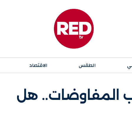
ي
الطقس
الاقتصاد
 المفاوضات.. هل