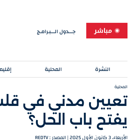
مباشر
جـــدول الـــبـرامـج
النشرة
المحلية
إقليم
المحلية
تعيين مدني في قلب
يفتح باب الحل؟
الأربعاء، 3 كانون الأول 2025 | المصدر : REDTV