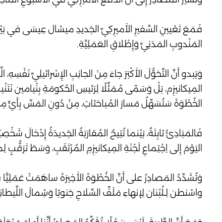
فَمَعَ تَعْيينِ السَّفيرِ الأَميرِكِيِّ الجَديدِ ميشال عِيسَى في بَيْ
المَنْدوبِ المَدَنِيِّ وَإِطْلاقِ العَمَلِيَّةِ.
وَيَبدو أَنَّ التَّحَوُّلَ الأَكْبَرَ جاءَ مِنَ الجانِبِ الإِسْرائيلِيِّ نَفْسِه
المِيكانيزِم، بَلْ وَسَمّى مُمَثِّلًا لِرَئيسِ الحُكومَةِ بِنْيامين نَتَنْياه
الخُطْوَةَ سَتُسَهِّلُ مَسارَ المُباحَثاتِ، مِنْ دُونِ المَسِّ بِأَيٍّ مِنَ الش
فَالمَبَادِئُ ثابِتَةٌ، بَيْنما تُتِيحُ المُقارَبَةُ الجَديدَةُ إِدْخالَ شَخْصِي
اليَوْمَ إِلى اِجْتِماعِ لَجْنَةِ المِيكانيزِمِ المُرْتَقَبِ، وَسَطَ تَرَقُّبٍ ل
وَتُشَدِّدُ المَصادِرُ على أَنَّ الخُطْوَةَ الأَخِيرَةَ ساهَمَتْ عَمَلِيًّا في 
واشنطن لِـلُبْنان لِإنهاءِ مَلَفِّ السِّلاحِ جَنوبًا وَشِمالَ اللِّيطان