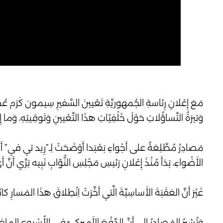
مَعَ إِعْلانِ رِئاسةِ الجُمهوريَّةِ تَعْيينَ السَّفيرِ سِيمون كَرَم عُضْوًا م
وَتيرَةُ التَّساؤُلاتِ حَوْلَ خَلْفِيّاتِ هذَا التَّعْيينِ وَتَوقِيتِهِ، وَم
مَصادِرُ مُطَّلِعَةٌ على أَجْواءِ بَعْبَدا أَوْضَحَتْ لِـ”رِيد تي في” أَنَّ ال
الأَضْواءِ، بَدَأَ مُنْذَ إِعْلانِ رَئيسِ مَجْلِسِ النُّوّابِ نَبِيه بَرِّي أَنَّ 
غَيْرَ أَنَّ العَقَبَةَ الأَساسِيَّةَ الَّتي أَخَّرَتْ اِنْطِلاقَ هذَا المَسارِ كانَت
وَتُشيرُ المَصادِرُ إِلى أَنَّ الدَّفْعَ الأَميرِكِيَّ في الأُسْبوعِ الماض