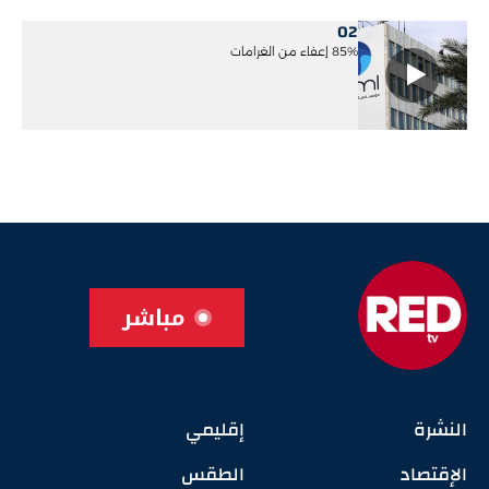
02
85% إعفاء من الغرامات
مباشر
النشرة
إقليمي
الإقتصاد
الطقس