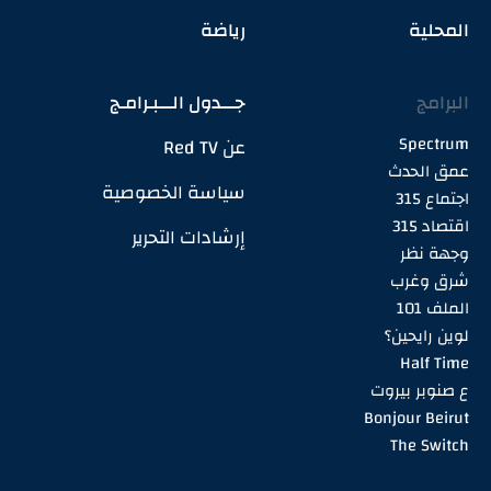
المحلية
رياضة
البرامج
جـــدول الـــبـرامـج
Spectrum
عن Red TV
عمق الحدث
سياسة الخصوصية
اجتماع 315
اقتصاد 315
إرشادات التحرير
وجهة نظر
شرق وغرب
الملف 101
لوين رايحين؟
Half Time
ع صنوبر بيروت
Bonjour Beirut
The Switch