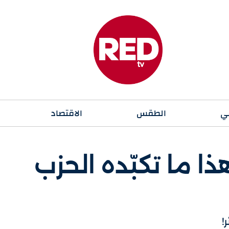
ي
الطقس
الاقتصاد
ذا ما تكبّده الحزب
!