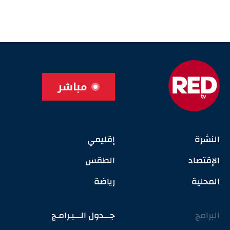
مباشر
النشرة
إقليمي
الإقتصاد
الطقس
المحلية
رياضة
البرامج
جـــدول الـــبـرامـج