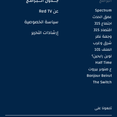
البرامج
جـــدول الـــبـرامـج
Spectrum
عن Red TV
عمق الحدث
سياسة الخصوصية
اجتماع 315
اقتصاد 315
إرشادات التحرير
وجهة نظر
شرق وغرب
الملف 101
لوين رايحين؟
Half Time
ع صنوبر بيروت
Bonjour Beirut
The Switch
تابعونا على