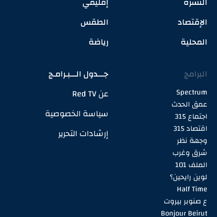
النشرة
إقليمي
الإقتصاد
الطقس
المحلية
رياضة
البرامج
جـــدول الـــبـرامـج
Spectrum
عن Red TV
عمق الحدث
سياسة الخصوصية
اجتماع 315
اقتصاد 315
إرشادات التحرير
وجهة نظر
شرق وغرب
الملف 101
لوين رايحين؟
Half Time
ع صنوبر بيروت
Bonjour Beirut