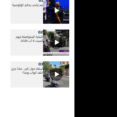
01
نمر ترامب يحكم كولومبيا!
02
النشرة المتواصلة ليوم
السبت 8 آب 2026
03
أسئلة حول كرم... ماذا جرى
خلف أبواب روما؟