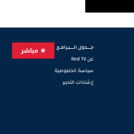
جـــدول الـــبـرامـج
مباشر
عن Red TV
سياسة الخصوصية
إرشادات التحرير