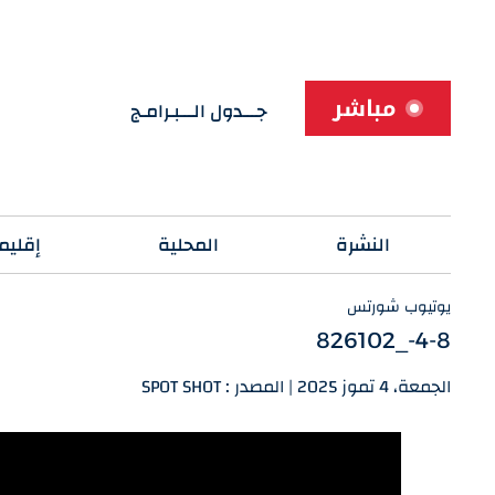
مباشر
جـــدول الـــبـرامـج
النشرة
المحلية
إقليم
يوتيوب شورتس
4-8-_826102
الجمعة، 4 تموز 2025 | المصدر : SPOT SHOT