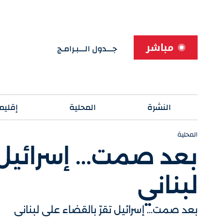
مباشر
جـــدول الـــبـرامـج
النشرة
المحلية
إقليم
المحلية
بعد صمت... إسرائيل 
لبناني
بعد صمت... إسرائيل تقرّ بالقضاء على لبناني