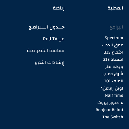
المحلية
رياضة
البرامج
جـــدول الـــبـرامـج
Spectrum
عن Red TV
عمق الحدث
سياسة الخصوصية
اجتماع 315
اقتصاد 315
إرشادات التحرير
وجهة نظر
شرق وغرب
الملف 101
لوين رايحين؟
Half Time
ع صنوبر بيروت
Bonjour Beirut
The Switch