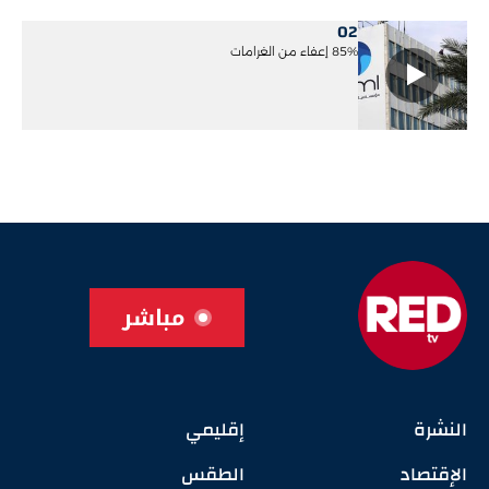
02
85% إعفاء من الغرامات
مباشر
النشرة
إقليمي
الإقتصاد
الطقس