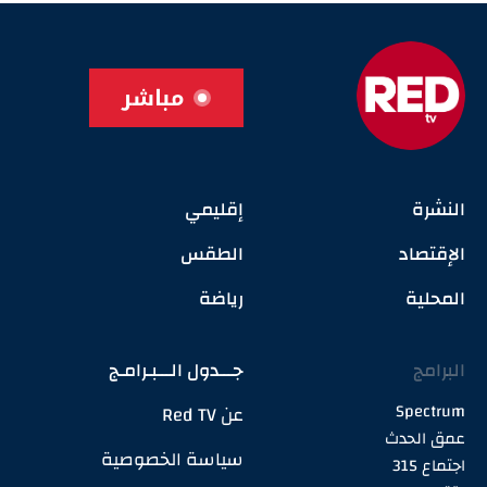
مباشر
النشرة
إقليمي
الإقتصاد
الطقس
المحلية
رياضة
البرامج
جـــدول الـــبـرامـج
Spectrum
عن Red TV
عمق الحدث
سياسة الخصوصية
اجتماع 315