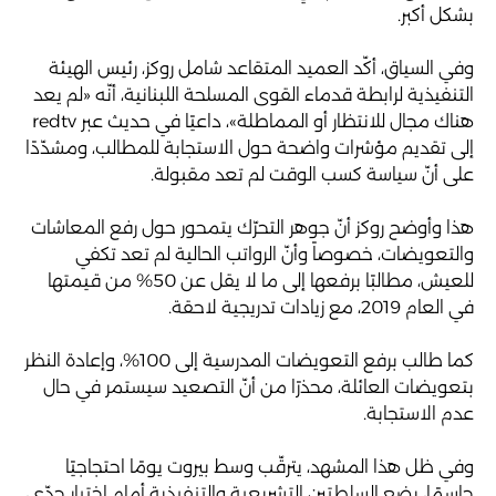
بشكل أكبر.
وفي السياق، أكّد العميد المتقاعد شامل روكز، رئيس الهيئة
التنفيذية لرابطة قدماء القوى المسلحة اللبنانية، أنّه «لم يعد
هناك مجال للانتظار أو المماطلة»، داعيًا في حديث عبر redtv
إلى تقديم مؤشرات واضحة حول الاستجابة للمطالب، ومشدّدًا
على أنّ سياسة كسب الوقت لم تعد مقبولة.
هذا وأوضح روكز أنّ جوهر التحرّك يتمحور حول رفع المعاشات
والتعويضات، خصوصاً وأنّ الرواتب الحالية لم تعد تكفي
للعيش، مطالبًا برفعها إلى ما لا يقل عن 50% من قيمتها
في العام 2019، مع زيادات تدريجية لاحقة.
كما طالب برفع التعويضات المدرسية إلى 100%، وإعادة النظر
بتعويضات العائلة، محذرًا من أنّ التصعيد سيستمر في حال
عدم الاستجابة.
وفي ظل هذا المشهد، يترقّب وسط بيروت يومًا احتجاجيًا
حاسمًا، يضع السلطتين التشريعية والتنفيذية أمام اختبار جدّي،