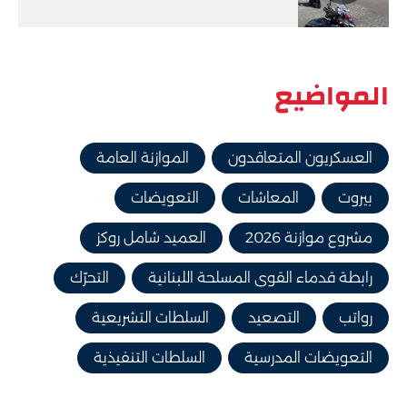
المواضيع
العسكريون المتعاقدون
الموازنة العامة
بيروت
المعاشات
التعويضات
مشروع موازنة 2026
العميد شامل روكز
رابطة قدماء القوى المسلحة اللبنانية
التحرّك
رواتب
التصعيد
السلطات التشريعية
التعويضات المدرسية
السلطات التنفيذية