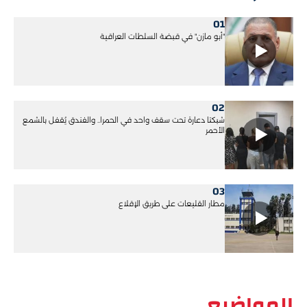
01
"أبو مازن" في قبضة السلطات العراقية
02
شبكتا دعارة تحت سقف واحد في الحمرا.. والفندق يُقفل بالشمع
الأحمر
03
مطار القليعات على طريق الإقلاع
المواضيع