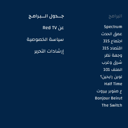
البرامج
جـــدول الـــبـرامـج
Spectrum
عن Red TV
عمق الحدث
سياسة الخصوصية
اجتماع 315
اقتصاد 315
إرشادات التحرير
وجهة نظر
شرق وغرب
الملف 101
لوين رايحين؟
Half Time
ع صنوبر بيروت
Bonjour Beirut
The Switch