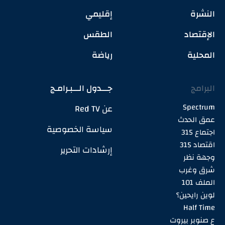
النشرة
إقليمي
الإقتصاد
الطقس
المحلية
رياضة
البرامج
جـــدول الـــبـرامـج
Spectrum
عن Red TV
عمق الحدث
سياسة الخصوصية
اجتماع 315
اقتصاد 315
إرشادات التحرير
وجهة نظر
شرق وغرب
الملف 101
لوين رايحين؟
Half Time
ع صنوبر بيروت