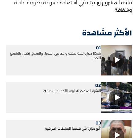
قلقه المشروع ورغبته في استعادة حقوقه بطريقة عادلة
وشفافة
الأكثر مشاهدة
01
شبكتا دعارة تحت سقف واحد في الحمرا.. والفندق يُقفل بالشمع
الأحمر
02
النشرة المتواصلة ليوم الأحد 9 آب 2026
03
"أبو مازن" في قبضة السلطات العراقية