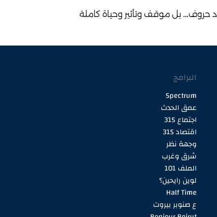
د حروف… بل موقف وتأثير وحياة كاملة
البرامج
Spectrum
عمق الحدث
اجتماع 315
اقتصاد 315
وجهة نظر
شرق وغرب
الملف 101
لوين رايحين؟
Half Time
ع صنوبر بيروت
Bonjour Beirut