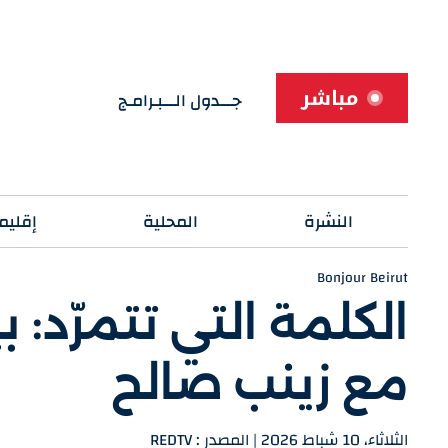
مباشر
جـــدول الـــبـرامـج
النشرة
المحلية
إقليم
Bonjour Beirut
الكلمة التي تتمرّد: 
مع زينب صالح
الثلاثاء، 10 شباط 2026 | المصدر : REDTV