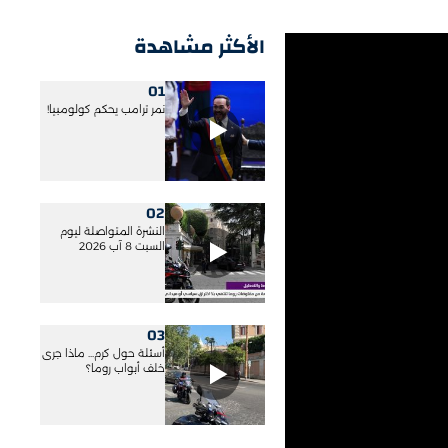
الأكثر مشاهدة
01
نمر ترامب يحكم كولومبيا!
02
النشرة المتواصلة ليوم
السبت 8 آب 2026
03
أسئلة حول كرم... ماذا جرى
خلف أبواب روما؟