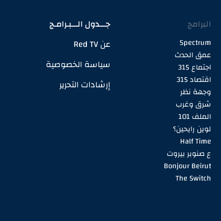
البرامج
جـــدول الـــبـرامـج
Spectrum
عن Red TV
عمق الحدث
سياسة الخصوصية
اجتماع 315
اقتصاد 315
إرشادات التحرير
وجهة نظر
شرق وغرب
الملف 101
لوين رايحين؟
Half Time
ع صنوبر بيروت
Bonjour Beirut
The Switch