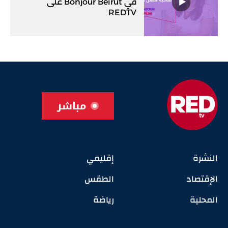
في Bonjour Beirut على
REDTV
مباشر
النشرة
إقليمي
الإقتصاد
الطقس
المحلية
رياضة