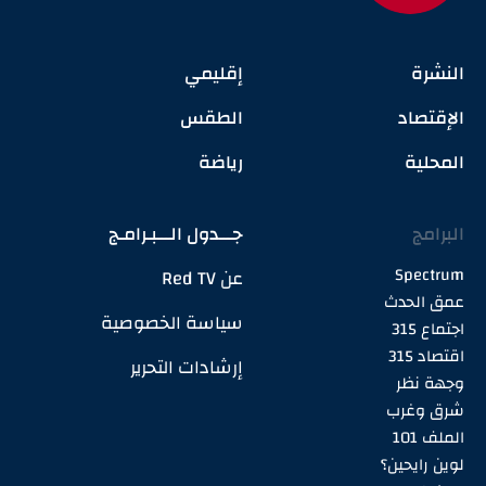
النشرة
إقليمي
الإقتصاد
الطقس
المحلية
رياضة
البرامج
جـــدول الـــبـرامـج
Spectrum
عن Red TV
عمق الحدث
سياسة الخصوصية
اجتماع 315
اقتصاد 315
إرشادات التحرير
وجهة نظر
شرق وغرب
الملف 101
لوين رايحين؟