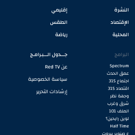
النشرة
إقليمي
الإقتصاد
الطقس
المحلية
رياضة
البرامج
جـــدول الـــبـرامـج
Spectrum
عن Red TV
عمق الحدث
سياسة الخصوصية
اجتماع 315
اقتصاد 315
إرشادات التحرير
وجهة نظر
شرق وغرب
الملف 101
لوين رايحين؟
Half Time
ع صنوبر بيروت