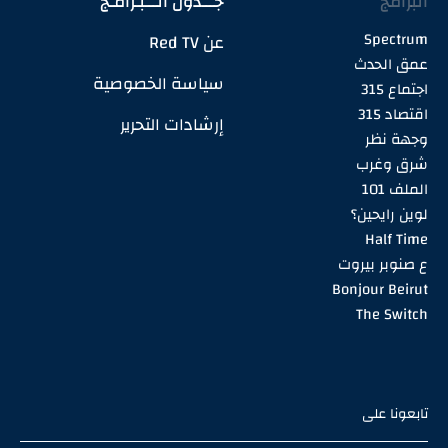
البرامج
جـــدول الـــبـرامـج
Spectrum
عن Red TV
عمق الحدث
سياسة الخصوصية
اجتماع 315
اقتصاد 315
إرشادات التحرير
وجهة نظر
شرق وغرب
الملف 101
لوين رايحين؟
Half Time
ع صنوبر بيروت
Bonjour Beirut
The Switch
تابعونا على