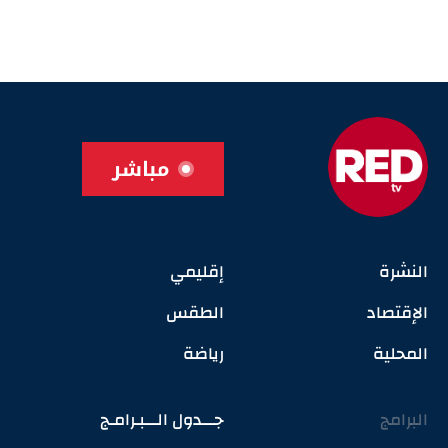
مباشر
النشرة
إقليمي
الإقتصاد
الطقس
المحلية
رياضة
البرامج
جـــدول الـــبـرامـج