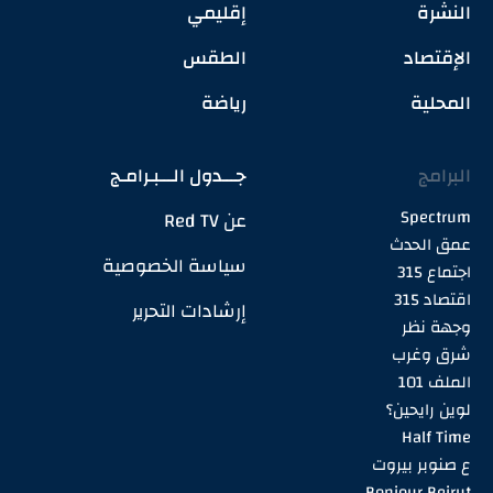
النشرة
إقليمي
الإقتصاد
الطقس
المحلية
رياضة
البرامج
جـــدول الـــبـرامـج
Spectrum
عن Red TV
عمق الحدث
سياسة الخصوصية
اجتماع 315
اقتصاد 315
إرشادات التحرير
وجهة نظر
شرق وغرب
الملف 101
لوين رايحين؟
Half Time
ع صنوبر بيروت
Bonjour Beirut