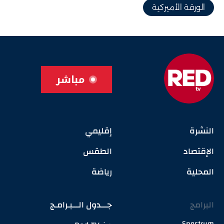
الورقة الأميركية
مباشر
النشرة
إقليمي
الإقتصاد
الطقس
المحلية
رياضة
البرامج
جـــدول الـــبـرامـج
Spectrum