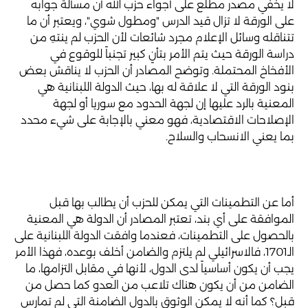
لا يخفي مصدر مطلع على أجواء حزب الله أن مسألة جوابه
على الورقة لا تزال قيد الدرس "ومطول شوي"، ويعتبر أن ما
تتناقله وسائل الإعلام مجرد شائعات لأن الحزب لم ينتهِ من
دراسة الورقة حيث يتم الأمر بتأنٍ كبير تجنباً للوقوع في
الأفخاخ المحتملة. وتوضح المصادر أن الحزب لا يناقش بعض
بنود الورقة التي لا علاقة له بها، حيث الدولة اللبنانية هي
المعنية بالرد عليها إن لجهة الحدود مع سوريا أو لجهة
الإصلاحات الاقتصادية، فهو معني بالإجابة على شيء محدد
بما يعني الانسحاب والسلاح.
أما عن التطمينات التي يمكن للحزب أن يطالب بها قبل
الموافقة على أي بند، تعتبر المصادر أن الدولة هي المعنية
بالحصول على التطمينات، فعندما وافقت الدولة اللبنانية على
الـ1701، فالاسرائيلي لم يلتزم والضامن أخلف بوعده، فهذا الأمر
يجب أن يكون أساسياً لدى الدول، لأنها في مقابل التزامها، ما
الضامن من أن يكون هناك تلاعب من العدو كما حصل من
قبل؟ كما أنه لا يمكن الوثوق بالدول الضامنة التي لم تمارس