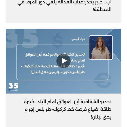
آب... خبير يحذر: غياب العدالة يلغي دور المرفأ في
المنطقة!
تحذير: الشفافية أبرز العوائق أمام البلد.. خبيرة
طاقة: ضياع فرصة خط كركوك-طرابلس إجرام
بحق لبنان!