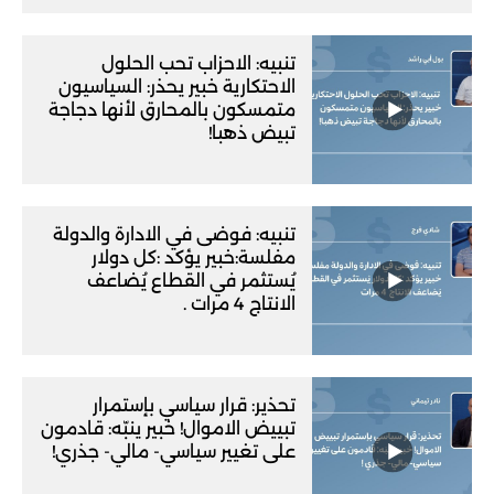
تنبيه: الاحزاب تحب الحلول
الاحتكارية خبير يحذر: السياسيون
متمسكون بالمحارق لأنها دجاجة
تبيض ذهبا!
تنبيه: فوضى في الادارة والدولة
مفلسة:خبير يؤكد :كل دولار
يُستثمر في القطاع يُضاعف
الانتاج 4 مرات .
تحذير: قرار سياسي بإستمرار
تبييض الاموال! خبير ينبّه: قادمون
على تغيير سياسي- مالي- جذري!