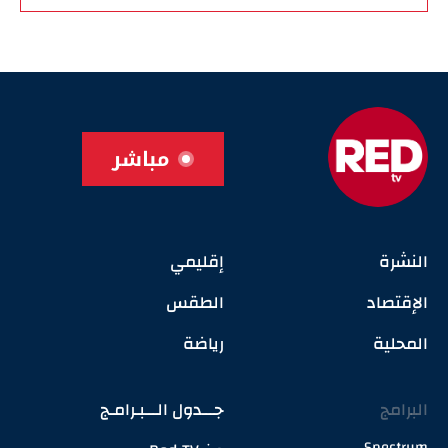
مباشر
النشرة
إقليمي
الإقتصاد
الطقس
المحلية
رياضة
البرامج
جـــدول الـــبـرامـج
Spectrum